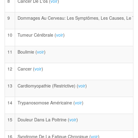
8
Cancer De L'os (
voir
)
9
Dommages Au Cerveau: Les Symptômes, Les Causes, Le Tra
10
Tumeur Cérébrale (
voir
)
11
Boulimie (
voir
)
12
Cancer (
voir
)
13
Cardiomyopathie (Restrictive) (
voir
)
14
Trypanosomose Américaine (
voir
)
15
Douleur Dans La Poitrine (
voir
)
16
Syndrome De La Fatigue Chronique (
voir
)