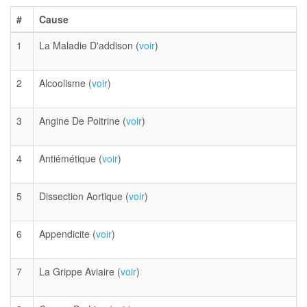
#
Cause
1
La Maladie D'addison (
voir
)
2
Alcoolisme (
voir
)
3
Angine De Poitrine (
voir
)
4
Antiémétique (
voir
)
5
Dissection Aortique (
voir
)
6
Appendicite (
voir
)
7
La Grippe Aviaire (
voir
)