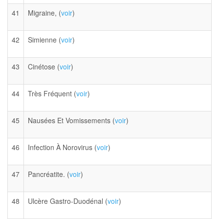
41
Migraine, (
voir
)
42
Simienne (
voir
)
43
Cinétose (
voir
)
44
Très Fréquent (
voir
)
45
Nausées Et Vomissements (
voir
)
46
Infection À Norovirus (
voir
)
47
Pancréatite. (
voir
)
48
Ulcère Gastro-Duodénal (
voir
)